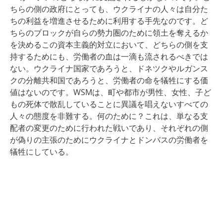
ちらの側の政府にとっても、ウクライナの人々は自分た
ちの利益を増進させるために利用する手先なのです。ど
ちらのブロックが自らの勢力圏のために領土を奪えるか
を決めるこの資本主義的対立において、どちらの側を支
持するためにも、労働者の血は一滴も流されるべきでは
ない。
ウクライナ国家であ
ろうと、ドネツクやルガンス
クの分離共和国であろうと、労働者の命を犠牲にする価
値はないのです。
WSMは、町や都市が男性、女性、子ど
もの死体で散乱していることに異議を唱えないすべての
人々の態度を非難する。何のために？
これは、単なる支
配者の変更のために行われた戦いであり、それぞれの側
が偽りの主張のためにウクライナとドンバスの労働者を
犠牲にしている。