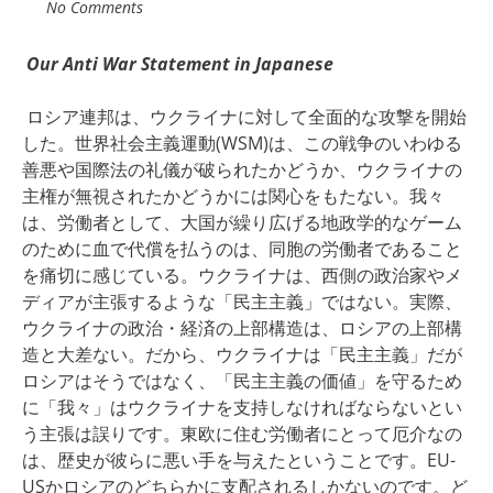
No Comments
Our Anti War Statement in Japanese
ロシア連邦は、ウクライナに対して全面的な攻撃を開始
した。世界社会主義運動(
WSM)
は、この戦争のいわゆる
善悪や国際法の礼儀が破られたかどうか、ウクライナの
主権が無視されたかどうかには関心をもたない。我々
は、労働者として、大国が繰り広げる地政学的なゲーム
のために血で代償を払うのは、同胞の労働者であること
を痛切に感じている。ウクライナは、西側の政治家やメ
ディアが主張するような「民主主義」ではない。実際、
ウクライナの政治・経済の上部構造は、ロシアの上部構
造と大差ない。だから、ウクライナは「民主主義」だが
ロシアはそうではなく、「民主主義の価値」を守るため
に「我々」はウクライナを支持しなければならないとい
う主張は誤りです。東欧に住む労働者にとって厄介なの
は、歴史が彼らに悪い手を与えたということです。
EU-
US
かロシアのどちらかに支配されるしかないのです。
ど