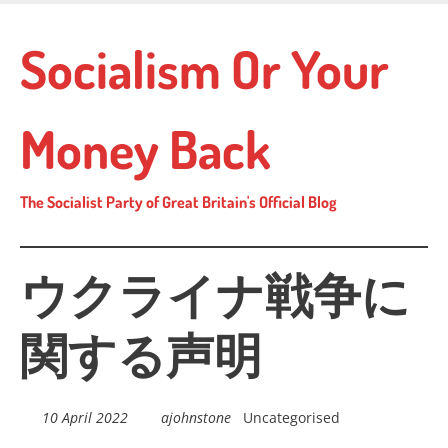
Skip
to
Socialism Or Your
main
content
Money Back
The Socialist Party of Great Britain's Official Blog
ウクライナ戦争に
関する声明
10 April 2022
ajohnstone
Uncategorised